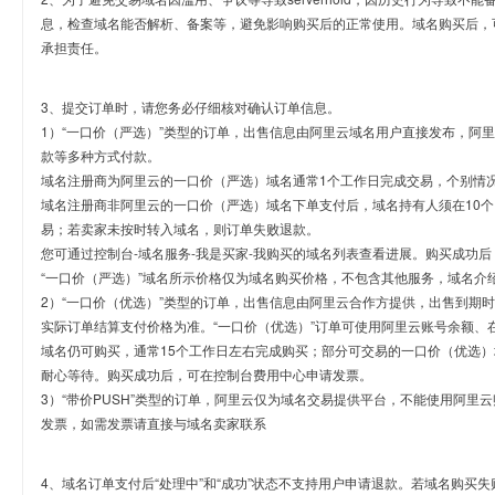
息，检查域名能否解析、备案等，避免影响购买后的正常使用。域名购买后，
承担责任。
3、提交订单时，请您务必仔细核对确认订单信息。
1）“一口价（严选）”类型的订单，出售信息由阿里云域名用户直接发布，阿
款等多种方式付款。
域名注册商为阿里云的一口价（严选）域名通常1个工作日完成交易，个别情
域名注册商非阿里云的一口价（严选）域名下单支付后，域名持有人须在10
易；若卖家未按时转入域名，则订单失败退款。
您可通过控制台-域名服务-我是买家-我购买的域名列表查看进展。购买成功后
“一口价（严选）”域名所示价格仅为域名购买价格，不包含其他服务，域名介
2）“一口价（优选）”类型的订单，出售信息由阿里云合作方提供，出售到期
实际订单结算支付价格为准。“一口价（优选）”订单可使用阿里云账号余额、
域名仍可购买，通常15个工作日左右完成购买；部分可交易的一口价（优选）
耐心等待。购买成功后，可在控制台费用中心申请发票。
3）“带价PUSH”类型的订单，阿里云仅为域名交易提供平台，不能使用阿
发票，如需发票请直接与域名卖家联系
4、域名订单支付后“处理中”和“成功”状态不支持用户申请退款。若域名购