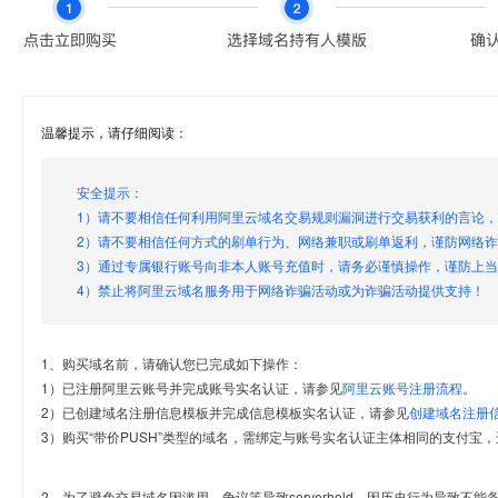
温馨提示，请仔细阅读：
安全提示：
1）请不要相信任何利用阿里云域名交易规则漏洞进行交易获利的言论
2）请不要相信任何方式的刷单行为、网络兼职或刷单返利，谨防网络
3）通过专属银行账号向非本人账号充值时，请务必谨慎操作，谨防上
4）禁止将阿里云域名服务用于网络诈骗活动或为诈骗活动提供支持！
1、购买域名前，请确认您已完成如下操作：
1）已注册阿里云账号并完成账号实名认证，请参见
阿里云账号注册流程
。
2）已创建域名注册信息模板并完成信息模板实名认证，请参见
创建域名注册
3）购买“带价PUSH”类型的域名，需绑定与账号实名认证主体相同的支付宝，
2、为了避免交易域名因滥用、争议等导致serverhold，因历史行为导致不