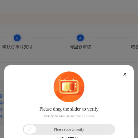
X
言论，谨防上当受骗！
网络诈骗！
防上当受骗！
持！