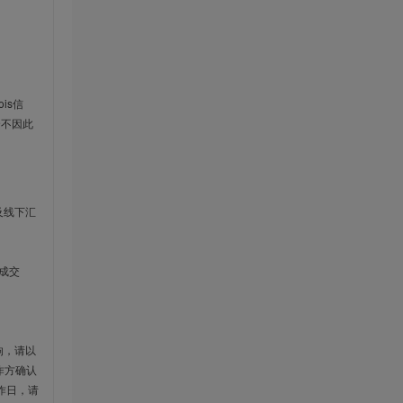
is信
云不因此
及线下汇
成交
响，请以
作方确认
作日，请