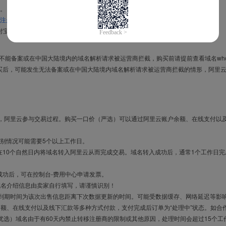
。
注册信息模板
。
付宝，进入
域名交易支付宝绑定页面
完成绑定。
导致不能备案或在中国大陆境内的域名解析请求被运营商拦截，购买前请提前查看域名who
买后，可能发生无法备案或在中国大陆境内域名解析请求被运营商拦截的情形，阿里
布，阿里云参与交易过程。购买一口价（严选）可以通过阿里云账户余额、在线支付以
别情况可能需要5个以上工作日。
10个自然日内将域名转入阿里云从而完成交易。域名转入成功后，通常1个工作日完
成功后，可在控制台-费用中心申请发票。
域名介绍信息由卖家自行填写，请谨慎识别！
售到期时间为该次出售信息距离下次数据更新的时间。可能受数据缓存、网络延迟等影
余额、在线支付以及线下汇款等多种方式付款，支付完成后订单为“处理中”状态。如合
优选）域名由于有60天内禁止转移注册商的限制或其他原因，处理时间会超过15个工