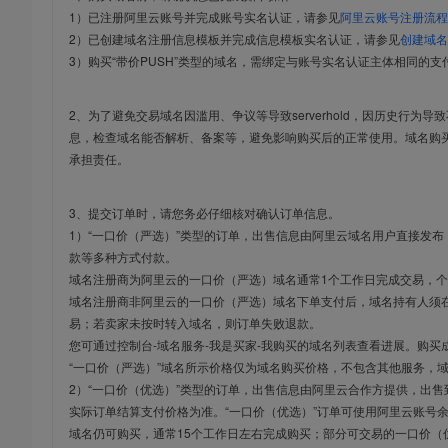
1）已注册阿里云账号并完成账号实名认证，请参见
阿里云账号注册流程
2）已创建域名注册信息模板并完成信息模板实名认证，请参见
创建域名
3）购买“带价PUSH”类型的域名，需绑定与账号实名认证主体相同的支
2、为了避免交易域名因滥用、争议等导致serverhold，因历史行为
息，检查域名能否解析、备案等，避免影响购买后的正常使用。域名购
承担责任。
3、提交订单时，请您务必仔细核对确认订单信息。
1）“一口价（严选）”类型的订单，出售信息由阿里云域名用户直接发
款等多种方式付款。
域名注册商为阿里云的一口价（严选）域名通常1个工作日完成交易，个
域名注册商非阿里云的一口价（严选）域名下单支付后，域名持有人须在
易；若卖家未按时转入域名，则订单失败退款。
您可通过控制台-域名服务-我是买家-我购买的域名列表查看进展。购买
“一口价（严选）”域名所示价格仅为域名购买价格，不包含其他服务，
2）“一口价（优选）”类型的订单，出售信息由阿里云合作方提供，出
实际订单结算支付价格为准。“一口价（优选）”订单可使用阿里云账号
域名仍可购买，通常15个工作日左右完成购买；部分可交易的一口价（