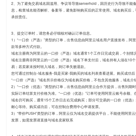
2、为了避免交易域名因滥用、争议等导致serverhold，因历史行为导致不
息，检查域名能否解析、备案等，避免影响购买后的正常使用。域名购买后，
承担责任。
3、提交订单时，请您务必仔细核对确认订单信息。
1）“一口价（严选）”类型的订单，出售信息由阿里云域名用户直接发布，阿
款等多种方式付款。
域名注册商为阿里云的一口价（严选）域名通常1个工作日完成交易，个别情
域名注册商非阿里云的一口价（严选）域名下单支付后，域名持有人须在10
易；若卖家未按时转入域名，则订单失败退款。
您可通过控制台-域名服务-我是买家-我购买的域名列表查看进展。购买成功后
“一口价（严选）”域名所示价格仅为域名购买价格，不包含其他服务，域名介
2）“一口价（优选）”类型的订单，出售信息由阿里云合作方提供，出售到期
实际订单结算支付价格为准。“一口价（优选）”订单可使用阿里云账号余额、
域名仍可购买，通常15个工作日左右完成购买；部分可交易的一口价（优选）
耐心等待。购买成功后，可在控制台费用中心申请发票。
3）“带价PUSH”类型的订单，阿里云仅为域名交易提供平台，不能使用阿
发票，如需发票请直接与域名卖家联系