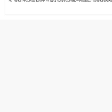
4、域名订单支付后“处理中”和“成功”状态不支持用户申请退款。若域名购