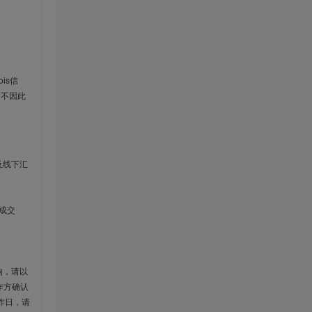
is信
云不因此
及线下汇
成交
响，请以
作方确认
作日，请