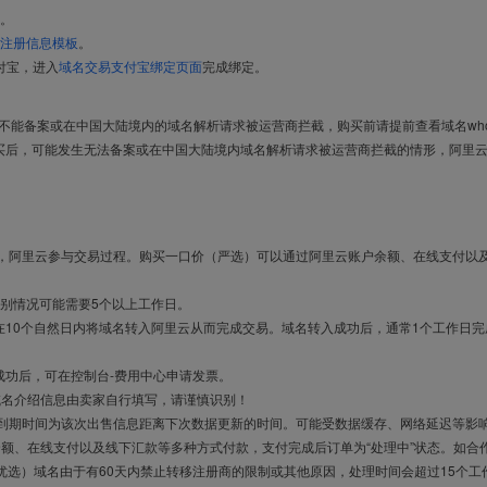
。
注册信息模板
。
付宝，进入
域名交易支付宝绑定页面
完成绑定。
导致不能备案或在中国大陆境内的域名解析请求被运营商拦截，购买前请提前查看域名who
买后，可能发生无法备案或在中国大陆境内域名解析请求被运营商拦截的情形，阿里
布，阿里云参与交易过程。购买一口价（严选）可以通过阿里云账户余额、在线支付以
别情况可能需要5个以上工作日。
10个自然日内将域名转入阿里云从而完成交易。域名转入成功后，通常1个工作日完
成功后，可在控制台-费用中心申请发票。
域名介绍信息由卖家自行填写，请谨慎识别！
售到期时间为该次出售信息距离下次数据更新的时间。可能受数据缓存、网络延迟等影
余额、在线支付以及线下汇款等多种方式付款，支付完成后订单为“处理中”状态。如合
优选）域名由于有60天内禁止转移注册商的限制或其他原因，处理时间会超过15个工