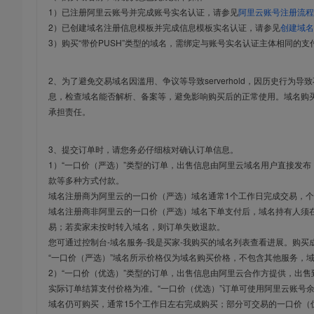
1）已注册阿里云账号并完成账号实名认证，请参见
阿里云账号注册流程
2）已创建域名注册信息模板并完成信息模板实名认证，请参见
创建域名
3）购买“带价PUSH”类型的域名，需绑定与账号实名认证主体相同的支
2、为了避免交易域名因滥用、争议等导致serverhold，因历史行为
息，检查域名能否解析、备案等，避免影响购买后的正常使用。域名购
承担责任。
3、提交订单时，请您务必仔细核对确认订单信息。
1）“一口价（严选）”类型的订单，出售信息由阿里云域名用户直接发
款等多种方式付款。
域名注册商为阿里云的一口价（严选）域名通常1个工作日完成交易，个
域名注册商非阿里云的一口价（严选）域名下单支付后，域名持有人须在
易；若卖家未按时转入域名，则订单失败退款。
您可通过控制台-域名服务-我是买家-我购买的域名列表查看进展。购买
“一口价（严选）”域名所示价格仅为域名购买价格，不包含其他服务，
2）“一口价（优选）”类型的订单，出售信息由阿里云合作方提供，出
实际订单结算支付价格为准。“一口价（优选）”订单可使用阿里云账号
域名仍可购买，通常15个工作日左右完成购买；部分可交易的一口价（