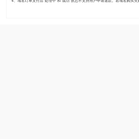
4、域名订单支付后“处理中”和“成功”状态不支持用户申请退款。若域名购