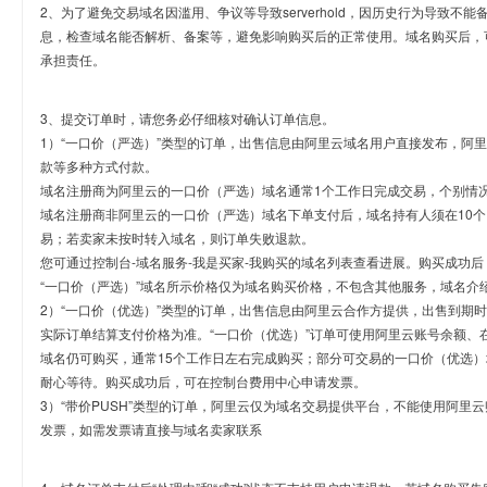
2、为了避免交易域名因滥用、争议等导致serverhold，因历史行为导致不
息，检查域名能否解析、备案等，避免影响购买后的正常使用。域名购买后，
承担责任。
3、提交订单时，请您务必仔细核对确认订单信息。
1）“一口价（严选）”类型的订单，出售信息由阿里云域名用户直接发布，阿
款等多种方式付款。
域名注册商为阿里云的一口价（严选）域名通常1个工作日完成交易，个别情
域名注册商非阿里云的一口价（严选）域名下单支付后，域名持有人须在10
易；若卖家未按时转入域名，则订单失败退款。
您可通过控制台-域名服务-我是买家-我购买的域名列表查看进展。购买成功后
“一口价（严选）”域名所示价格仅为域名购买价格，不包含其他服务，域名介
2）“一口价（优选）”类型的订单，出售信息由阿里云合作方提供，出售到期
实际订单结算支付价格为准。“一口价（优选）”订单可使用阿里云账号余额、
域名仍可购买，通常15个工作日左右完成购买；部分可交易的一口价（优选）
耐心等待。购买成功后，可在控制台费用中心申请发票。
3）“带价PUSH”类型的订单，阿里云仅为域名交易提供平台，不能使用阿
发票，如需发票请直接与域名卖家联系