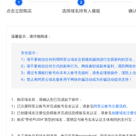
温馨提示，请仔细阅读：
安全提示：
1）请不要相信任何利用阿里云域名交易规则漏洞进行交易获利的言论
2）请不要相信任何方式的刷单行为、网络兼职或刷单返利，谨防网络
3）通过专属银行账号向非本人账号充值时，请务必谨慎操作，谨防上
4）禁止将阿里云域名服务用于网络诈骗活动或为诈骗活动提供支持！
1、购买域名前，请确认您已完成如下操作：
1）已注册阿里云账号并完成账号实名认证，请参见
阿里云账号注册流程
。
2）已创建域名注册信息模板并完成信息模板实名认证，请参见
创建域名注册
3）购买“带价PUSH”类型的域名，需绑定与账号实名认证主体相同的支付宝，
2、为了避免交易域名因滥用、争议等导致serverhold，因历史行为导致不