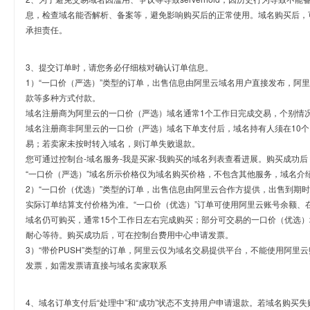
息，检查域名能否解析、备案等，避免影响购买后的正常使用。域名购买后，
承担责任。
3、提交订单时，请您务必仔细核对确认订单信息。
1）“一口价（严选）”类型的订单，出售信息由阿里云域名用户直接发布，阿
款等多种方式付款。
域名注册商为阿里云的一口价（严选）域名通常1个工作日完成交易，个别情
域名注册商非阿里云的一口价（严选）域名下单支付后，域名持有人须在10
易；若卖家未按时转入域名，则订单失败退款。
您可通过控制台-域名服务-我是买家-我购买的域名列表查看进展。购买成功后
“一口价（严选）”域名所示价格仅为域名购买价格，不包含其他服务，域名介
2）“一口价（优选）”类型的订单，出售信息由阿里云合作方提供，出售到期
实际订单结算支付价格为准。“一口价（优选）”订单可使用阿里云账号余额、
域名仍可购买，通常15个工作日左右完成购买；部分可交易的一口价（优选）
耐心等待。购买成功后，可在控制台费用中心申请发票。
3）“带价PUSH”类型的订单，阿里云仅为域名交易提供平台，不能使用阿
发票，如需发票请直接与域名卖家联系
4、域名订单支付后“处理中”和“成功”状态不支持用户申请退款。若域名购