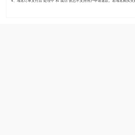
4、域名订单支付后“处理中”和“成功”状态不支持用户申请退款。若域名购