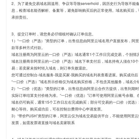
2、为了避免交易域名因滥用、争议等导致serverhold，因历史行为导致不
息，检查域名能否解析、备案等，避免影响购买后的正常使用。域名购买后，
承担责任。
3、提交订单时，请您务必仔细核对确认订单信息。
1）“一口价（严选）”类型的订单，出售信息由阿里云域名用户直接发布，阿
款等多种方式付款。
域名注册商为阿里云的一口价（严选）域名通常1个工作日完成交易，个别情
域名注册商非阿里云的一口价（严选）域名下单支付后，域名持有人须在10
易；若卖家未按时转入域名，则订单失败退款。
您可通过控制台-域名服务-我是买家-我购买的域名列表查看进展。购买成功后
“一口价（严选）”域名所示价格仅为域名购买价格，不包含其他服务，域名介
2）“一口价（优选）”类型的订单，出售信息由阿里云合作方提供，出售到期
实际订单结算支付价格为准。“一口价（优选）”订单可使用阿里云账号余额、
域名仍可购买，通常15个工作日左右完成购买；部分可交易的一口价（优选）
耐心等待。购买成功后，可在控制台费用中心申请发票。
3）“带价PUSH”类型的订单，阿里云仅为域名交易提供平台，不能使用阿
发票，如需发票请直接与域名卖家联系