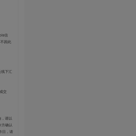
is信
云不因此
及线下汇
成交
响，请以
作方确认
作日，请