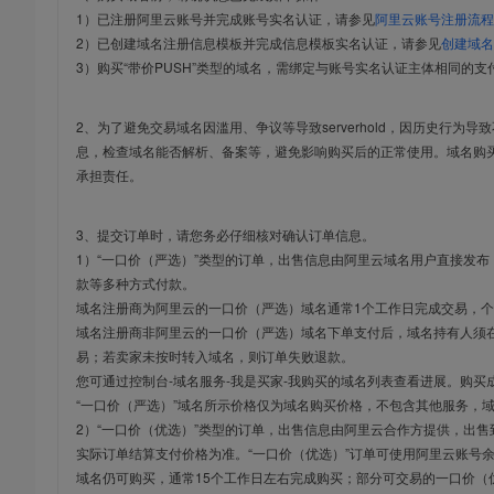
1）已注册阿里云账号并完成账号实名认证，请参见
阿里云账号注册流程
2）已创建域名注册信息模板并完成信息模板实名认证，请参见
创建域名
3）购买“带价PUSH”类型的域名，需绑定与账号实名认证主体相同的支
2、为了避免交易域名因滥用、争议等导致serverhold，因历史行为
息，检查域名能否解析、备案等，避免影响购买后的正常使用。域名购
承担责任。
3、提交订单时，请您务必仔细核对确认订单信息。
1）“一口价（严选）”类型的订单，出售信息由阿里云域名用户直接发
款等多种方式付款。
域名注册商为阿里云的一口价（严选）域名通常1个工作日完成交易，个
域名注册商非阿里云的一口价（严选）域名下单支付后，域名持有人须在
易；若卖家未按时转入域名，则订单失败退款。
您可通过控制台-域名服务-我是买家-我购买的域名列表查看进展。购买
“一口价（严选）”域名所示价格仅为域名购买价格，不包含其他服务，
2）“一口价（优选）”类型的订单，出售信息由阿里云合作方提供，出
实际订单结算支付价格为准。“一口价（优选）”订单可使用阿里云账号
域名仍可购买，通常15个工作日左右完成购买；部分可交易的一口价（