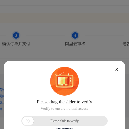
X
言论，谨防上当受骗！
网络诈骗！
防上当受骗！
持！