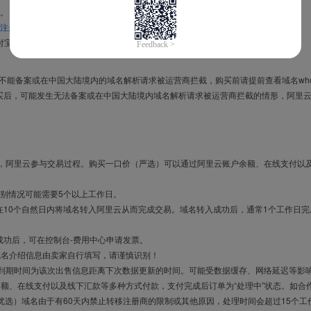
。
注册信息模板
。
付宝，进入
域名交易支付宝绑定页面
完成绑定。
导致不能备案或在中国大陆境内的域名解析请求被运营商拦截，购买前请提前查看域名who
买后，可能发生无法备案或在中国大陆境内域名解析请求被运营商拦截的情形，阿里
布，阿里云参与交易过程。购买一口价（严选）可以通过阿里云账户余额、在线支付以
别情况可能需要5个以上工作日。
10个自然日内将域名转入阿里云从而完成交易。域名转入成功后，通常1个工作日完
成功后，可在控制台-费用中心申请发票。
域名介绍信息由卖家自行填写，请谨慎识别！
售到期时间为该次出售信息距离下次数据更新的时间。可能受数据缓存、网络延迟等影
余额、在线支付以及线下汇款等多种方式付款，支付完成后订单为“处理中”状态。如合
优选）域名由于有60天内禁止转移注册商的限制或其他原因，处理时间会超过15个工