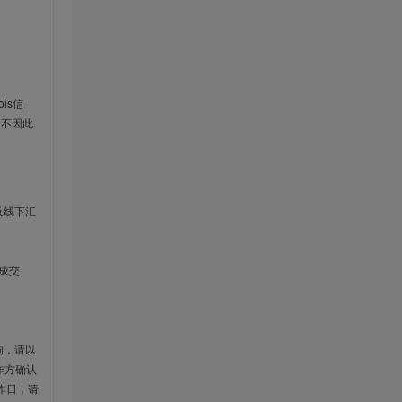
is信
云不因此
及线下汇
成交
响，请以
作方确认
作日，请