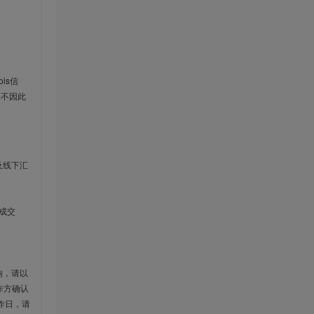
is信
云不因此
及线下汇
成交
响，请以
作方确认
作日，请