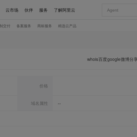
whois
百度
google
微博分
价格
域名属性
--