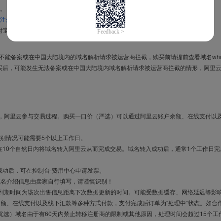
。
注册信息模板
。
付宝，进入
域名交易支付宝绑定页面
完成绑定。
导致不能备案或在中国大陆境内的域名解析请求被运营商拦截，购买前请提前查看域名who
买后，可能发生无法备案或在中国大陆境内域名解析请求被运营商拦截的情形，阿里
布，阿里云参与交易过程。购买一口价（严选）可以通过阿里云账户余额、在线支付以
别情况可能需要5个以上工作日。
10个自然日内将域名转入阿里云从而完成交易。域名转入成功后，通常1个工作日完
成功后，可在控制台-费用中心申请发票。
域名介绍信息由卖家自行填写，请谨慎识别！
售到期时间为该次出售信息距离下次数据更新的时间。可能受数据缓存、网络延迟等影
余额、在线支付以及线下汇款等多种方式付款，支付完成后订单为“处理中”状态。如合
优选）域名由于有60天内禁止转移注册商的限制或其他原因，处理时间会超过15个工