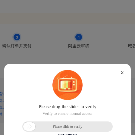
X
言论，谨防上当受骗！
网络诈骗！
防上当受骗！
持！