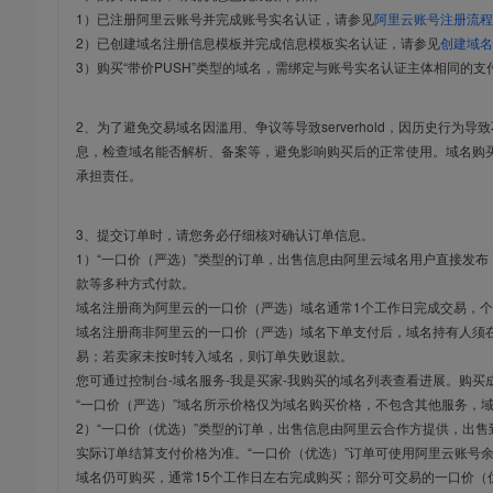
1）已注册阿里云账号并完成账号实名认证，请参见
阿里云账号注册流程
2）已创建域名注册信息模板并完成信息模板实名认证，请参见
创建域名
3）购买“带价PUSH”类型的域名，需绑定与账号实名认证主体相同的支
2、为了避免交易域名因滥用、争议等导致serverhold，因历史行为
息，检查域名能否解析、备案等，避免影响购买后的正常使用。域名购
承担责任。
3、提交订单时，请您务必仔细核对确认订单信息。
1）“一口价（严选）”类型的订单，出售信息由阿里云域名用户直接发
款等多种方式付款。
域名注册商为阿里云的一口价（严选）域名通常1个工作日完成交易，个
域名注册商非阿里云的一口价（严选）域名下单支付后，域名持有人须在
易；若卖家未按时转入域名，则订单失败退款。
您可通过控制台-域名服务-我是买家-我购买的域名列表查看进展。购买
“一口价（严选）”域名所示价格仅为域名购买价格，不包含其他服务，
2）“一口价（优选）”类型的订单，出售信息由阿里云合作方提供，出
实际订单结算支付价格为准。“一口价（优选）”订单可使用阿里云账号
域名仍可购买，通常15个工作日左右完成购买；部分可交易的一口价（