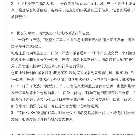
2、为了避免交易域名因滥用、争议等导致serverhold，因历史行为导致不
息，检查域名能否解析、备案等，避免影响购买后的正常使用。域名购买后，
承担责任。
3、提交订单时，请您务必仔细核对确认订单信息。
1）“一口价（严选）”类型的订单，出售信息由阿里云域名用户直接发布，阿
款等多种方式付款。
域名注册商为阿里云的一口价（严选）域名通常1个工作日完成交易，个别情
域名注册商非阿里云的一口价（严选）域名下单支付后，域名持有人须在10
易；若卖家未按时转入域名，则订单失败退款。
您可通过控制台-域名服务-我是买家-我购买的域名列表查看进展。购买成功后
“一口价（严选）”域名所示价格仅为域名购买价格，不包含其他服务，域名介
2）“一口价（优选）”类型的订单，出售信息由阿里云合作方提供，出售到期
实际订单结算支付价格为准。“一口价（优选）”订单可使用阿里云账号余额、
域名仍可购买，通常15个工作日左右完成购买；部分可交易的一口价（优选）
耐心等待。购买成功后，可在控制台费用中心申请发票。
3）“带价PUSH”类型的订单，阿里云仅为域名交易提供平台，不能使用阿
发票，如需发票请直接与域名卖家联系