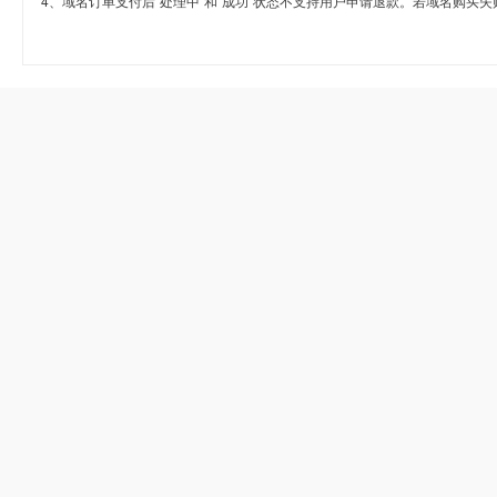
4、域名订单支付后“处理中”和“成功”状态不支持用户申请退款。若域名购