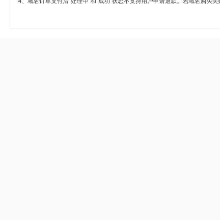
4、域名订单支付后“处理中”和“成功”状态不支持用户申请退款。若域名购