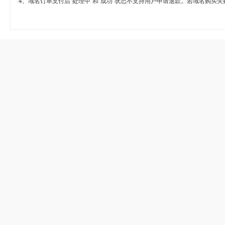
4、域名订单支付后“处理中”和“成功”状态不支持用户申请退款。若域名购