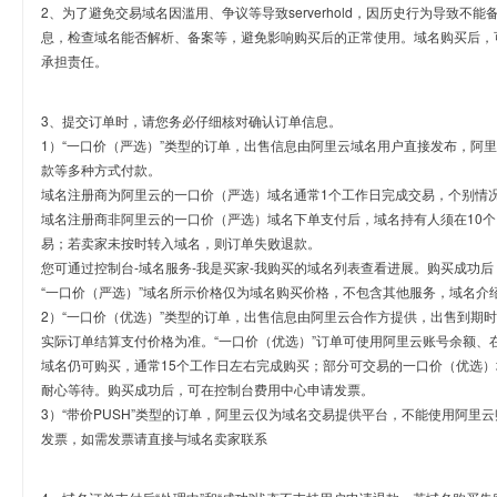
2、为了避免交易域名因滥用、争议等导致serverhold，因历史行为导致不
息，检查域名能否解析、备案等，避免影响购买后的正常使用。域名购买后，
承担责任。
3、提交订单时，请您务必仔细核对确认订单信息。
1）“一口价（严选）”类型的订单，出售信息由阿里云域名用户直接发布，阿
款等多种方式付款。
域名注册商为阿里云的一口价（严选）域名通常1个工作日完成交易，个别情
域名注册商非阿里云的一口价（严选）域名下单支付后，域名持有人须在10
易；若卖家未按时转入域名，则订单失败退款。
您可通过控制台-域名服务-我是买家-我购买的域名列表查看进展。购买成功后
“一口价（严选）”域名所示价格仅为域名购买价格，不包含其他服务，域名介
2）“一口价（优选）”类型的订单，出售信息由阿里云合作方提供，出售到期
实际订单结算支付价格为准。“一口价（优选）”订单可使用阿里云账号余额、
域名仍可购买，通常15个工作日左右完成购买；部分可交易的一口价（优选）
耐心等待。购买成功后，可在控制台费用中心申请发票。
3）“带价PUSH”类型的订单，阿里云仅为域名交易提供平台，不能使用阿
发票，如需发票请直接与域名卖家联系