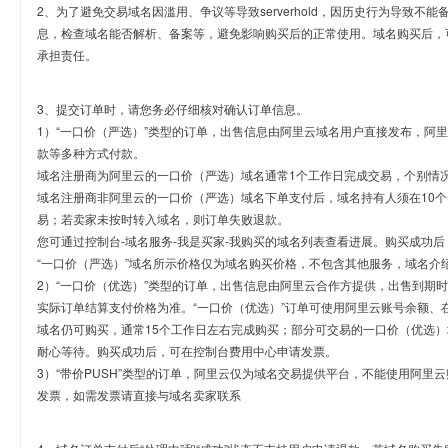
2、为了避免交易域名因滥用、争议等导致serverhold，因历史行为导致不
息，检查域名能否解析、备案等，避免影响购买后的正常使用。域名购买后，
承担责任。
3、提交订单时，请您务必仔细核对确认订单信息。
1）“一口价（严选）”类型的订单，出售信息由阿里云域名用户直接发布，阿
款等多种方式付款。
域名注册商为阿里云的一口价（严选）域名通常1个工作日完成交易，个别情
域名注册商非阿里云的一口价（严选）域名下单支付后，域名持有人须在10
易；若卖家未按时转入域名，则订单失败退款。
您可通过控制台-域名服务-我是买家-我购买的域名列表查看进展。购买成功后
“一口价（严选）”域名所示价格仅为域名购买价格，不包含其他服务，域名介
2）“一口价（优选）”类型的订单，出售信息由阿里云合作方提供，出售到期
实际订单结算支付价格为准。“一口价（优选）”订单可使用阿里云账号余额、
域名仍可购买，通常15个工作日左右完成购买；部分可交易的一口价（优选）
耐心等待。购买成功后，可在控制台费用中心申请发票。
3）“带价PUSH”类型的订单，阿里云仅为域名交易提供平台，不能使用阿
发票，如需发票请直接与域名卖家联系