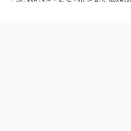
4、域名订单支付后“处理中”和“成功”状态不支持用户申请退款。若域名购