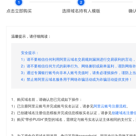
温馨提示，请仔细阅读：
安全提示：
1）请不要相信任何利用阿里云域名交易规则漏洞进行交易获利的言论
2）请不要相信任何方式的刷单行为、网络兼职或刷单返利，谨防网络
3）通过专属银行账号向非本人账号充值时，请务必谨慎操作，谨防上
4）禁止将阿里云域名服务用于网络诈骗活动或为诈骗活动提供支持！
1、购买域名前，请确认您已完成如下操作：
1）已注册阿里云账号并完成账号实名认证，请参见
阿里云账号注册流程
。
2）已创建域名注册信息模板并完成信息模板实名认证，请参见
创建域名注册
3）购买“带价PUSH”类型的域名，需绑定与账号实名认证主体相同的支付宝，
2、为了避免交易域名因滥用、争议等导致serverhold，因历史行为导致不