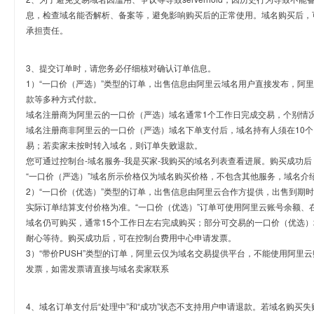
息，检查域名能否解析、备案等，避免影响购买后的正常使用。域名购买后，
承担责任。
3、提交订单时，请您务必仔细核对确认订单信息。
1）“一口价（严选）”类型的订单，出售信息由阿里云域名用户直接发布，阿
款等多种方式付款。
域名注册商为阿里云的一口价（严选）域名通常1个工作日完成交易，个别情
域名注册商非阿里云的一口价（严选）域名下单支付后，域名持有人须在10
易；若卖家未按时转入域名，则订单失败退款。
您可通过控制台-域名服务-我是买家-我购买的域名列表查看进展。购买成功后
“一口价（严选）”域名所示价格仅为域名购买价格，不包含其他服务，域名介
2）“一口价（优选）”类型的订单，出售信息由阿里云合作方提供，出售到期
实际订单结算支付价格为准。“一口价（优选）”订单可使用阿里云账号余额、
域名仍可购买，通常15个工作日左右完成购买；部分可交易的一口价（优选）
耐心等待。购买成功后，可在控制台费用中心申请发票。
3）“带价PUSH”类型的订单，阿里云仅为域名交易提供平台，不能使用阿
发票，如需发票请直接与域名卖家联系
4、域名订单支付后“处理中”和“成功”状态不支持用户申请退款。若域名购