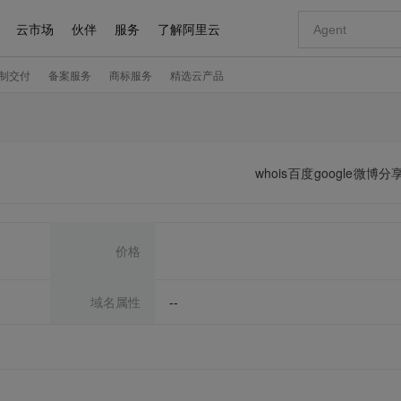
whois
百度
google
微博分
价格
域名属性
--