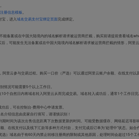
。
注册信息模板
。
付宝，进入
域名交易支付宝绑定页面
完成绑定。
导致不能备案或在中国大陆境内的域名解析请求被运营商拦截，购买前请提前查看域名who
买后，可能发生无法备案或在中国大陆境内域名解析请求被运营商拦截的情形，阿里
布，阿里云参与交易过程。购买一口价（严选）可以通过阿里云账户余额、在线支付以
别情况可能需要5个以上工作日。
10个自然日内将域名转入阿里云从而完成交易。域名转入成功后，通常1个工作日完
成功后，可在控制台-费用中心申请发票。
域名介绍信息由卖家自行填写，请谨慎识别！
售到期时间为该次出售信息距离下次数据更新的时间。可能受数据缓存、网络延迟等影
余额、在线支付以及线下汇款等多种方式付款，支付完成后订单为“处理中”状态。如合
优选）域名由于有60天内禁止转移注册商的限制或其他原因，处理时间会超过15个工