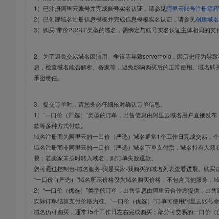
1）已注册阿里云账号并完成账号实名认证，请参见
阿里云账号注册流程
2）已创建域名注册信息模板并完成信息模板实名认证，请参见
创建域名
3）购买“带价PUSH”类型的域名，需绑定与账号实名认证主体相同的支
2、为了避免交易域名因滥用、争议等导致serverhold，因历史行为
息，检查域名能否解析、备案等，避免影响购买后的正常使用。域名购
承担责任。
3、提交订单时，请您务必仔细核对确认订单信息。
1）“一口价（严选）”类型的订单，出售信息由阿里云域名用户直接发
款等多种方式付款。
域名注册商为阿里云的一口价（严选）域名通常1个工作日完成交易，个
域名注册商非阿里云的一口价（严选）域名下单支付后，域名持有人须在
易；若卖家未按时转入域名，则订单失败退款。
您可通过控制台-域名服务-我是买家-我购买的域名列表查看进展。购买
“一口价（严选）”域名所示价格仅为域名购买价格，不包含其他服务，
2）“一口价（优选）”类型的订单，出售信息由阿里云合作方提供，出
实际订单结算支付价格为准。“一口价（优选）”订单可使用阿里云账号
域名仍可购买，通常15个工作日左右完成购买；部分可交易的一口价（