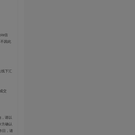
is信
云不因此
及线下汇
成交
响，请以
作方确认
作日，请