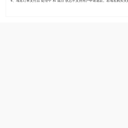
4、域名订单支付后“处理中”和“成功”状态不支持用户申请退款。若域名购