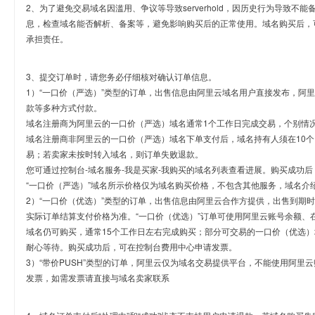
2、为了避免交易域名因滥用、争议等导致serverhold，因历史行为导致不
息，检查域名能否解析、备案等，避免影响购买后的正常使用。域名购买后，
承担责任。
3、提交订单时，请您务必仔细核对确认订单信息。
1）“一口价（严选）”类型的订单，出售信息由阿里云域名用户直接发布，阿
款等多种方式付款。
域名注册商为阿里云的一口价（严选）域名通常1个工作日完成交易，个别情
域名注册商非阿里云的一口价（严选）域名下单支付后，域名持有人须在10
易；若卖家未按时转入域名，则订单失败退款。
您可通过控制台-域名服务-我是买家-我购买的域名列表查看进展。购买成功后
“一口价（严选）”域名所示价格仅为域名购买价格，不包含其他服务，域名介
2）“一口价（优选）”类型的订单，出售信息由阿里云合作方提供，出售到期
实际订单结算支付价格为准。“一口价（优选）”订单可使用阿里云账号余额、
域名仍可购买，通常15个工作日左右完成购买；部分可交易的一口价（优选）
耐心等待。购买成功后，可在控制台费用中心申请发票。
3）“带价PUSH”类型的订单，阿里云仅为域名交易提供平台，不能使用阿
发票，如需发票请直接与域名卖家联系