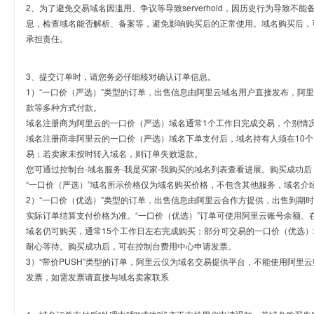
2、为了避免交易域名因滥用、争议等导致serverhold，因历史行为导致不
息，检查域名能否解析、备案等，避免影响购买后的正常使用。域名购买后，
承担责任。
3、提交订单时，请您务必仔细核对确认订单信息。
1）“一口价（严选）”类型的订单，出售信息由阿里云域名用户直接发布，阿
款等多种方式付款。
域名注册商为阿里云的一口价（严选）域名通常1个工作日完成交易，个别情
域名注册商非阿里云的一口价（严选）域名下单支付后，域名持有人须在10
易；若卖家未按时转入域名，则订单失败退款。
您可通过控制台-域名服务-我是买家-我购买的域名列表查看进展。购买成功后
“一口价（严选）”域名所示价格仅为域名购买价格，不包含其他服务，域名介
2）“一口价（优选）”类型的订单，出售信息由阿里云合作方提供，出售到期
实际订单结算支付价格为准。“一口价（优选）”订单可使用阿里云账号余额、
域名仍可购买，通常15个工作日左右完成购买；部分可交易的一口价（优选）
耐心等待。购买成功后，可在控制台费用中心申请发票。
3）“带价PUSH”类型的订单，阿里云仅为域名交易提供平台，不能使用阿
发票，如需发票请直接与域名卖家联系