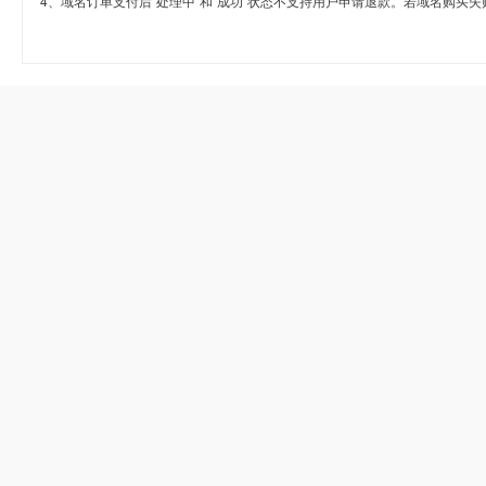
4、域名订单支付后“处理中”和“成功”状态不支持用户申请退款。若域名购