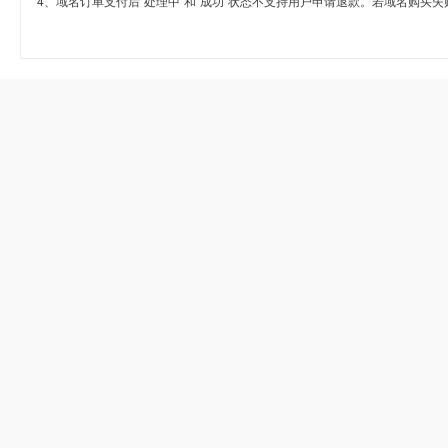
4、域名订单支付后“处理中”和“成功”状态不支持用户申请退款。若域名购