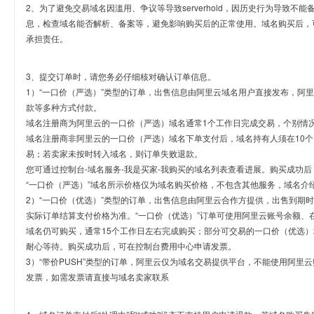
2、为了避免交易域名因滥用、争议等导致serverhold，因历史行为导致不
息，检查域名能否解析、备案等，避免影响购买后的正常使用。域名购买后，
承担责任。
3、提交订单时，请您务必仔细核对确认订单信息。
1）“一口价（严选）”类型的订单，出售信息由阿里云域名用户直接发布，阿
款等多种方式付款。
域名注册商为阿里云的一口价（严选）域名通常1个工作日完成交易，个别情
域名注册商非阿里云的一口价（严选）域名下单支付后，域名持有人须在10
易；若卖家未按时转入域名，则订单失败退款。
您可通过控制台-域名服务-我是买家-我购买的域名列表查看进展。购买成功后
“一口价（严选）”域名所示价格仅为域名购买价格，不包含其他服务，域名介
2）“一口价（优选）”类型的订单，出售信息由阿里云合作方提供，出售到期
实际订单结算支付价格为准。“一口价（优选）”订单可使用阿里云账号余额、
域名仍可购买，通常15个工作日左右完成购买；部分可交易的一口价（优选）
耐心等待。购买成功后，可在控制台费用中心申请发票。
3）“带价PUSH”类型的订单，阿里云仅为域名交易提供平台，不能使用阿
发票，如需发票请直接与域名卖家联系