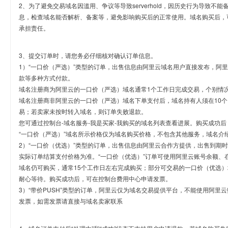
2、为了避免交易域名因滥用、争议等导致serverhold，因历史行为导致不
息，检查域名能否解析、备案等，避免影响购买后的正常使用。域名购买后，
承担责任。
3、提交订单时，请您务必仔细核对确认订单信息。
1）“一口价（严选）”类型的订单，出售信息由阿里云域名用户直接发布，阿
款等多种方式付款。
域名注册商为阿里云的一口价（严选）域名通常1个工作日完成交易，个别情
域名注册商非阿里云的一口价（严选）域名下单支付后，域名持有人须在10
易；若卖家未按时转入域名，则订单失败退款。
您可通过控制台-域名服务-我是买家-我购买的域名列表查看进展。购买成功后
“一口价（严选）”域名所示价格仅为域名购买价格，不包含其他服务，域名介
2）“一口价（优选）”类型的订单，出售信息由阿里云合作方提供，出售到期
实际订单结算支付价格为准。“一口价（优选）”订单可使用阿里云账号余额、
域名仍可购买，通常15个工作日左右完成购买；部分可交易的一口价（优选）
耐心等待。购买成功后，可在控制台费用中心申请发票。
3）“带价PUSH”类型的订单，阿里云仅为域名交易提供平台，不能使用阿
发票，如需发票请直接与域名卖家联系