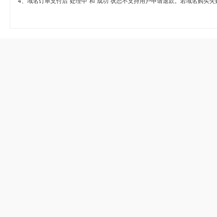
4、域名订单支付后“处理中”和“成功”状态不支持用户申请退款。若域名购