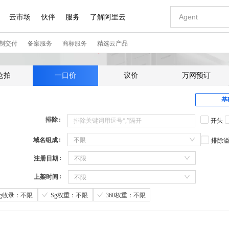
仓拍
一口价
议价
万网预订
基
排除
开头
域名组成
不限
排除
注册日期
不限
上架时间
不限
Sg收录：不限
Sg权重：不限
360权重：不限