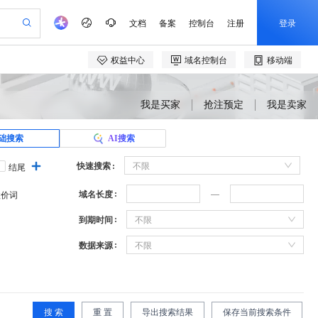
我是买家
抢注预定
我是卖家
础搜索
AI搜索
快速搜索
不限
结尾
域名长度
溢价词
到期时间
不限
数据来源
不限
搜 索
重 置
导出搜索结果
保存当前搜索条件