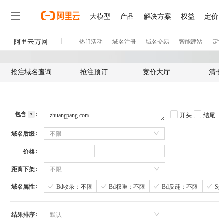
抢注域名查询
抢注预订
竞价大厅
清
包含
开头
结尾
域名后缀
不限
价格
距离下架
不限
域名属性
Bd收录：不限
Bd权重：不限
Bd反链：不限
结果排序
默认