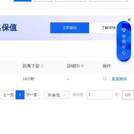
名保值
立即建站
了解详情
距离下架
店铺ID
操作
18小时
--
直接购买
1
跳转至：
页
上一页
下一页
GO
50 条/页