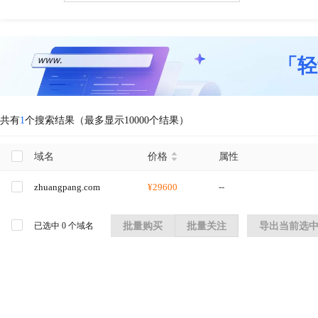
「轻
共有
1
个搜索结果（最多显示10000个结果）
域名
价格
属性
zhuangpang.com
¥29600
--
已选中
0
个域名
批量购买
批量关注
导出当前选