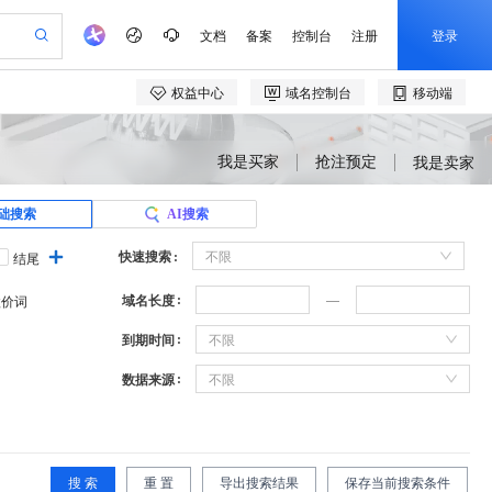
我是买家
抢注预定
我是卖家
础搜索
AI搜索
快速搜索
不限
结尾
域名长度
溢价词
到期时间
不限
数据来源
不限
搜 索
重 置
导出搜索结果
保存当前搜索条件