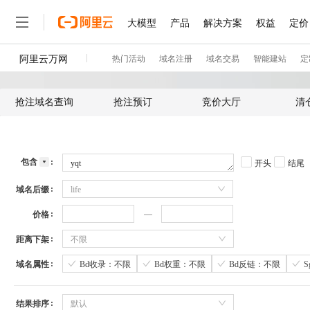
抢注域名查询
抢注预订
竞价大厅
清
包含
开头
结尾
域名后缀
life
价格
距离下架
不限
域名属性
Bd收录：不限
Bd权重：不限
Bd反链：不限
结果排序
默认