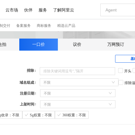
仓拍
一口价
议价
万网预订
基
排除
开头
域名组成
不限
排除
注册日期
不限
上架时间
不限
Sg收录：不限
Sg权重：不限
360权重：不限