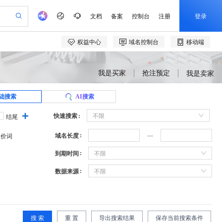
我是买家
抢注预定
我是卖家
础搜索
AI搜索
快速搜索
不限
结尾
域名长度
溢价词
到期时间
不限
数据来源
不限
搜 索
重 置
导出搜索结果
保存当前搜索条件