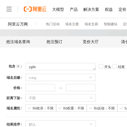
抢注域名查询
抢注预订
竞价大厅
清
包含
开头
结尾
域名后缀
wang
价格
距离下架
不限
域名属性
Bd收录：不限
Bd权重：不限
Bd反链：不限
结果排序
默认