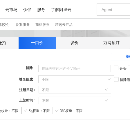
仓拍
一口价
议价
万网预订
基
排除
开头
域名组成
不限
排除
注册日期
不限
上架时间
不限
Sg收录：不限
Sg权重：不限
360权重：不限