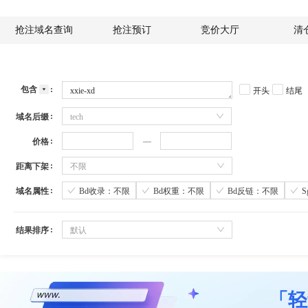
抢注域名查询
抢注预订
竞价大厅
清
包含
开头
结尾
域名后缀
tech
价格
距离下架
不限
域名属性
Bd收录：不限
Bd权重：不限
Bd反链：不限
结果排序
默认
「轻