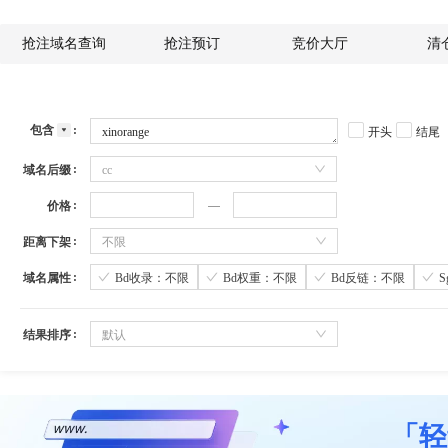
抢注域名查询
抢注预订
竞价大厅
清
包含
开头
结尾
域名后缀
cc
价格
距离下架
不限
域名属性
Bd收录：不限
Bd权重：不限
Bd反链：不限
结果排序
默认
「轻