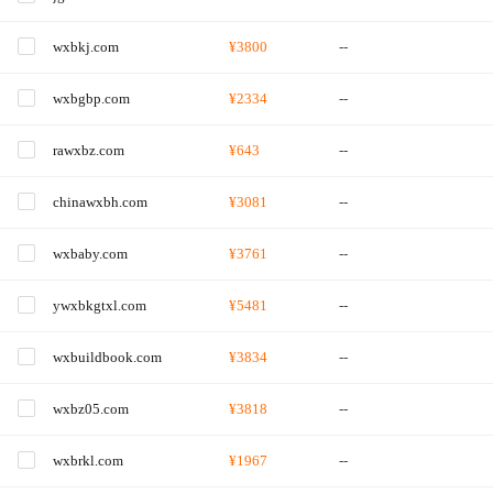
wxbkj.com
¥3800
--
wxbgbp.com
¥2334
--
rawxbz.com
¥643
--
chinawxbh.com
¥3081
--
wxbaby.com
¥3761
--
ywxbkgtxl.com
¥5481
--
wxbuildbook.com
¥3834
--
wxbz05.com
¥3818
--
wxbrkl.com
¥1967
--