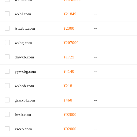
wxbl.com
¥21849
--
jswxbw.com
¥2300
--
wxbg.com
¥207000
--
dnwxb.com
¥1725
--
yywxbg.com
¥4140
--
wxbbb.com
¥218
--
gzwxbl.com
¥460
--
fwxb.com
¥92000
--
xwxb.com
¥92000
--