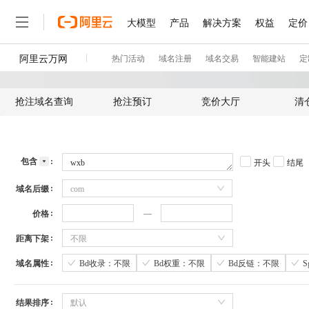
抢注域名查询
抢注预订
竞价大厅
清
包含
开头
结尾
域名后缀
com
价格
距离下架
不限
域名属性
Bd收录：不限
Bd权重：不限
Bd反链：不限
结果排序
默认