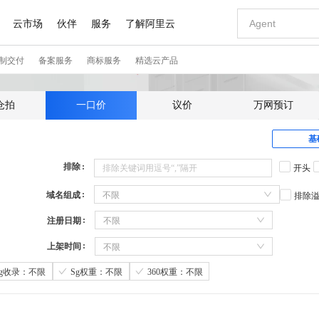
仓拍
一口价
议价
万网预订
基
排除
开头
域名组成
不限
排除
注册日期
不限
上架时间
不限
Sg收录：不限
Sg权重：不限
360权重：不限