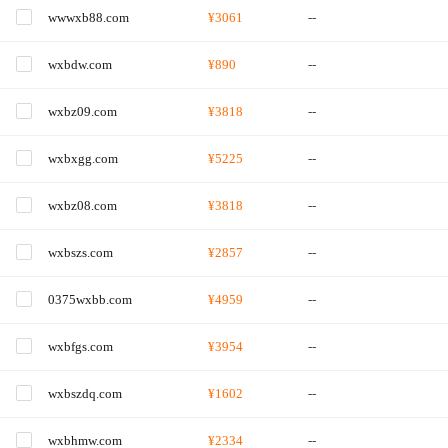
wwwxb88.com
¥3061
--
wxbdw.com
¥890
--
wxbz09.com
¥3818
--
wxbxgg.com
¥5225
--
wxbz08.com
¥3818
--
wxbszs.com
¥2857
--
0375wxbb.com
¥4959
--
wxbfgs.com
¥3954
--
wxbszdq.com
¥1602
--
wxbhmw.com
¥2334
--