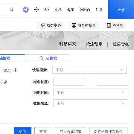
我是买家
抢注预定
我是卖家
础搜索
AI搜索
快速搜索
不限
结尾
域名长度
溢价词
到期时间
不限
数据来源
不限
搜 索
重 置
导出搜索结果
保存当前搜索条件