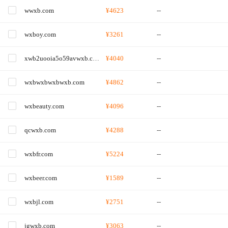
wwxb.com
¥4623
--
wxboy.com
¥3261
--
xwb2uooia5o59avwxb.com
¥4040
--
wxbwxbwxbwxb.com
¥4862
--
wxbeauty.com
¥4096
--
qcwxb.com
¥4288
--
wxbfr.com
¥5224
--
wxbeer.com
¥1589
--
wxbjl.com
¥2751
--
jgwxb.com
¥3063
--