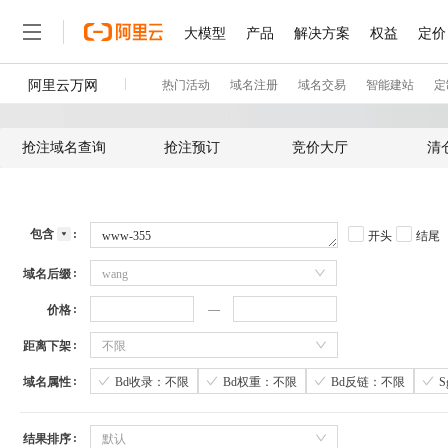
抢注域名查询
抢注预订
竞价大厅
清
包含
开头
结尾
域名后缀
wang
价格
距离下架
不限
域名属性
Bd收录：不限
Bd权重：不限
Bd反链：不限
结果排序
默认