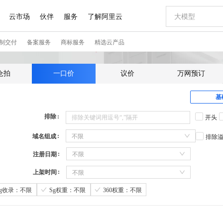
仓拍
一口价
议价
万网预订
基
排除
开头
域名组成
不限
排除
注册日期
不限
上架时间
不限
Sg收录：不限
Sg权重：不限
360权重：不限