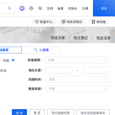
我是买家
抢注预定
我是卖家
础搜索
AI搜索
快速搜索
不限
结尾
域名长度
溢价词
到期时间
不限
数据来源
不限
搜 索
重 置
导出搜索结果
保存当前搜索条件