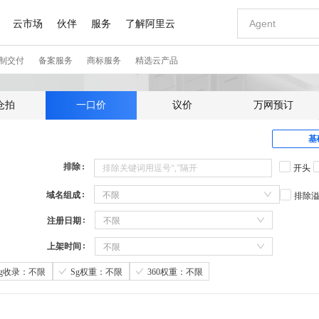
仓拍
一口价
议价
万网预订
基
排除
开头
域名组成
不限
排除
注册日期
不限
上架时间
不限
Sg收录：不限
Sg权重：不限
360权重：不限