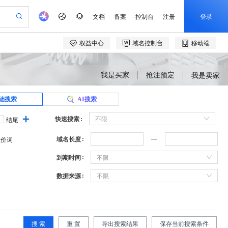
我是买家
抢注预定
我是卖家
础搜索
AI搜索
快速搜索
不限
结尾
域名长度
溢价词
到期时间
不限
数据来源
不限
搜 索
重 置
导出搜索结果
保存当前搜索条件