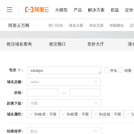
抢注域名查询
抢注预订
竞价大厅
清
包含
开头
结尾
域名后缀
online
价格
距离下架
不限
域名属性
Bd收录：不限
Bd权重：不限
Bd反链：不限
结果排序
默认