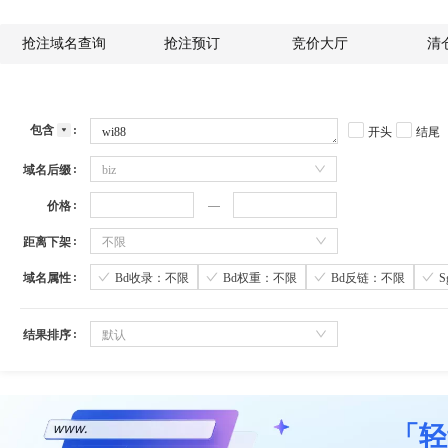
抢注域名查询
抢注预订
竞价大厅
清
包含
开头
结尾
域名后缀
biz
价格
距离下架
不限
域名属性
Bd收录：不限
Bd权重：不限
Bd反链：不限
结果排序
默认
「轻