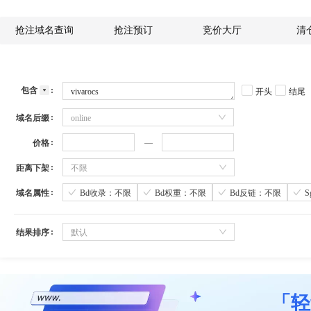
抢注域名查询
抢注预订
竞价大厅
清
包含
开头
结尾
域名后缀
online
价格
距离下架
不限
域名属性
Bd收录：不限
Bd权重：不限
Bd反链：不限
结果排序
默认
「轻