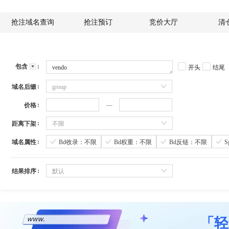
抢注域名查询
抢注预订
竞价大厅
清
包含
开头
结尾
域名后缀
group
价格
距离下架
不限
域名属性
Bd收录：不限
Bd权重：不限
Bd反链：不限
结果排序
默认
「轻