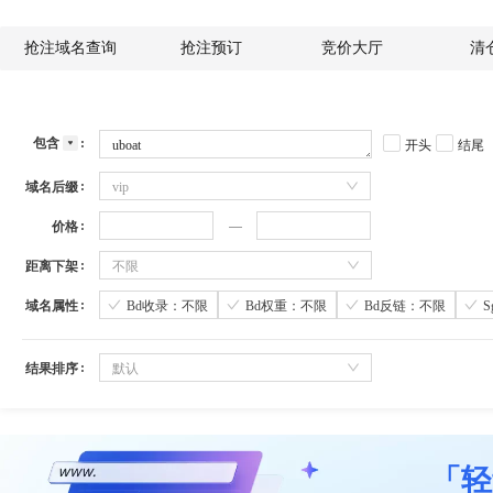
抢注域名查询
抢注预订
竞价大厅
清
包含
开头
结尾
域名后缀
vip
价格
距离下架
不限
域名属性
Bd收录：不限
Bd权重：不限
Bd反链：不限
结果排序
默认
「轻