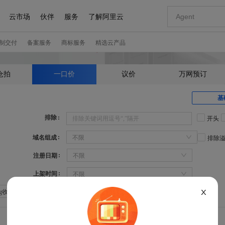
仓拍
一口价
议价
万网预订
基
排除
开头
域名组成
不限
排除
注册日期
不限
上架时间
不限
X
Sg收录：不限
Sg权重：不限
360权重：不限