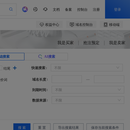
我是买家
抢注预定
我是卖家
础搜索
AI搜索
快速搜索
不限
结尾
域名长度
溢价词
到期时间
不限
数据来源
不限
搜 索
重 置
导出搜索结果
保存当前搜索条件