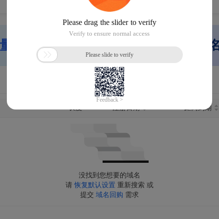
量网站搭建」
快速重启网站，帮您域
长度
注册日期
距离到期
没找到您想要的域名
请
恢复默认设置
重新搜索 或
提交
域名回购
需求