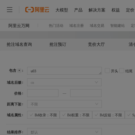
抢注域名查询
抢注预订
竞价大厅
清
包含
开头
结尾
域名后缀
cn
价格
距离下架
不限
域名属性
Bd收录：不限
Bd权重：不限
Bd反链：不限
结果排序
默认