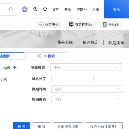
我是买家
抢注预定
我是卖家
础搜索
AI搜索
快速搜索
不限
结尾
域名长度
溢价词
到期时间
不限
数据来源
不限
搜 索
重 置
导出搜索结果
保存当前搜索条件