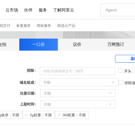
仓拍
一口价
议价
万网预订
基
排除
开头
域名组成
不限
排除
注册日期
不限
上架时间
不限
Sg收录：不限
Sg权重：不限
360权重：不限