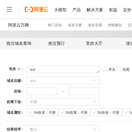
抢注域名查询
抢注预订
竞价大厅
清
包含
开头
结尾
域名后缀
info
价格
距离下架
不限
域名属性
Bd收录：不限
Bd权重：不限
Bd反链：不限
结果排序
默认