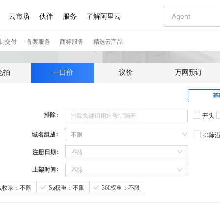
仓拍
一口价
议价
万网预订
基
排除
开头
域名组成
不限
排除
注册日期
不限
上架时间
不限
Sg收录：不限
Sg权重：不限
360权重：不限