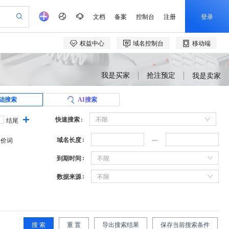
我是买家
抢注预定
我是卖家
础搜索
AI搜索
快速搜索
不限
结尾
域名长度
溢价词
到期时间
不限
数据来源
不限
搜 索
重 置
导出搜索结果
保存当前搜索条件