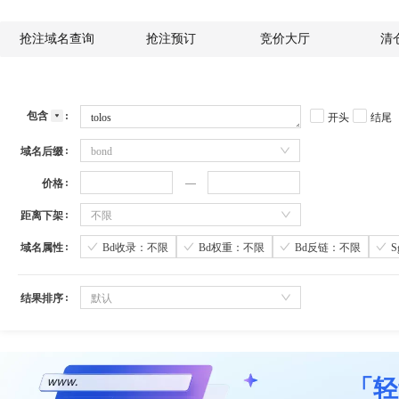
抢注域名查询
抢注预订
竞价大厅
清
包含
开头
结尾
域名后缀
bond
价格
距离下架
不限
域名属性
Bd收录：不限
Bd权重：不限
Bd反链：不限
结果排序
默认
「轻