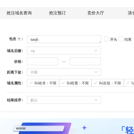
抢注域名查询
抢注预订
竞价大厅
清
包含
开头
结尾
域名后缀
vip
价格
距离下架
不限
域名属性
Bd收录：不限
Bd权重：不限
Bd反链：不限
结果排序
默认
「轻