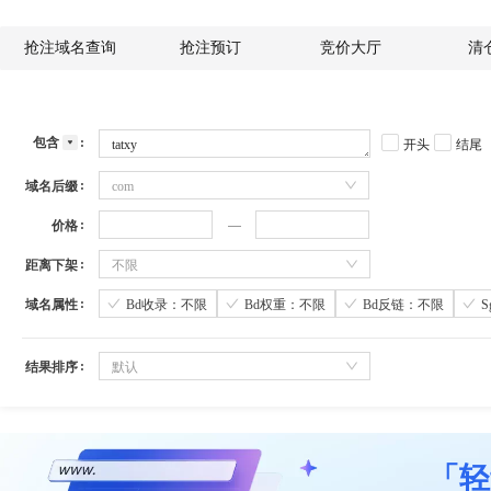
抢注域名查询
抢注预订
竞价大厅
清
包含
开头
结尾
域名后缀
com
价格
距离下架
不限
域名属性
Bd收录：不限
Bd权重：不限
Bd反链：不限
结果排序
默认
「轻