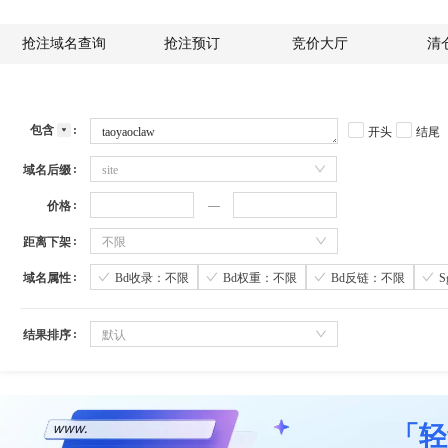
抢注域名查询
抢注预订
竞价大厅
清
包含
开头
结尾
域名后缀
site
价格
距离下架
不限
域名属性
Bd收录：不限
Bd权重：不限
Bd反链：不限
结果排序
默认
「轻