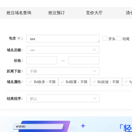
抢注域名查询
抢注预订
竞价大厅
清
包含
开头
结尾
域名后缀
site
价格
距离下架
不限
域名属性
Bd收录：不限
Bd权重：不限
Bd反链：不限
结果排序
默认
「轻