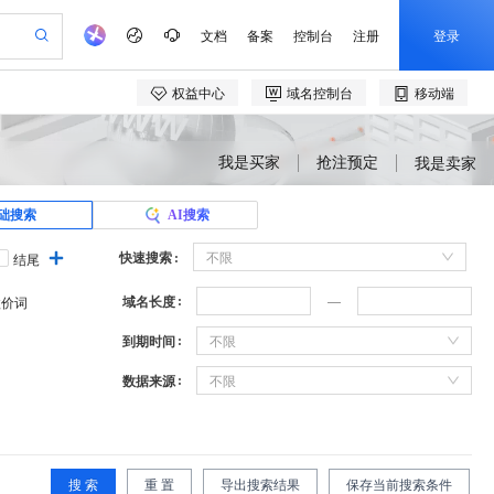
我是买家
抢注预定
我是卖家
础搜索
AI搜索
快速搜索
不限
结尾
域名长度
溢价词
到期时间
不限
数据来源
不限
搜 索
重 置
导出搜索结果
保存当前搜索条件