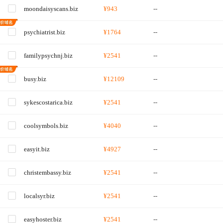
moondaisyscans.biz
¥943
--
psychiatrist.biz
¥1764
--
familypsychnj.biz
¥2541
--
busy.biz
¥12109
--
sykescostarica.biz
¥2541
--
coolsymbols.biz
¥4040
--
easyit.biz
¥4927
--
christembassy.biz
¥2541
--
localsyr.biz
¥2541
--
easyhoster.biz
¥2541
--