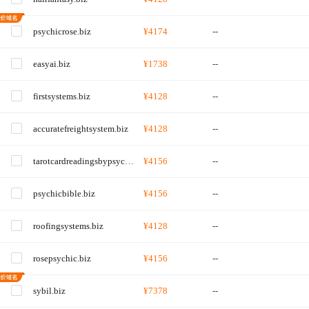
psychicrose.biz
¥4174
--
easyai.biz
¥1738
--
firstsystems.biz
¥4128
--
accuratefreightsystem.biz
¥4128
--
tarotcardreadingsbypsychicrose.biz
¥4156
--
psychicbible.biz
¥4156
--
roofingsystems.biz
¥4128
--
rosepsychic.biz
¥4156
--
sybil.biz
¥7378
--