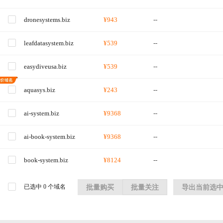
dronesystems.biz
¥943
--
leafdatasystem.biz
¥539
--
easydiveusa.biz
¥539
--
aquasys.biz
¥243
--
ai-system.biz
¥9368
--
ai-book-system.biz
¥9368
--
book-system.biz
¥8124
--
已选中
0
个域名
批量购买
批量关注
导出当前选