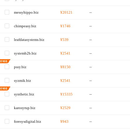
messyhippo.biz
¥20121
--
chimpeasy.biz
¥1746
--
leafdatasystems.biz
¥539
--
systemb2b.biz
¥2541
--
pssy.biz
¥8150
--
syzmik.biz
¥2541
--
synthetic.biz
¥15335
--
karosyrup.biz
¥2529
--
foresysdigital.biz
¥943
--