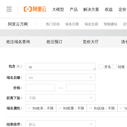
抢注域名查询
抢注预订
竞价大厅
清
包含
开头
结尾
域名后缀
biz
价格
距离下架
不限
域名属性
Bd收录：不限
Bd权重：不限
Bd反链：不限
结果排序
默认