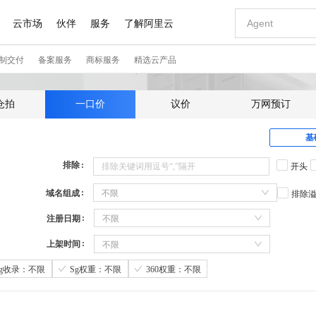
仓拍
一口价
议价
万网预订
基
排除
开头
域名组成
不限
排除
注册日期
不限
上架时间
不限
Sg收录：不限
Sg权重：不限
360权重：不限