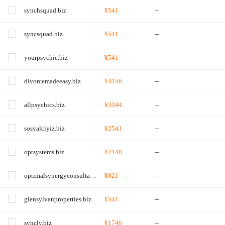
synchsquad.biz
¥541
--
syncsquad.biz
¥541
--
yourpsychic.biz
¥541
--
divorcemadeeasy.biz
¥4156
--
allpsychics.biz
¥3344
--
sosyalciyiz.biz
¥2541
--
optsystems.biz
¥2148
--
optimalsynergyconsultancy.biz
¥821
--
glensylvanproperties.biz
¥541
--
syncly.biz
¥1746
--