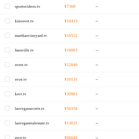
sportsvideos.tv
¥7368
--
kinosvet.tv
¥10413
--
marthasvineyard.tv
¥10522
--
fansville.tv
¥16003
--
sveet.tv
¥12846
--
svoe.tv
¥10131
--
ksvt.tv
¥30983
--
lasvegassecrets.tv
¥56356
--
lasvegasrealestate.tv
¥13631
--
rsvp.tv
¥96049
--