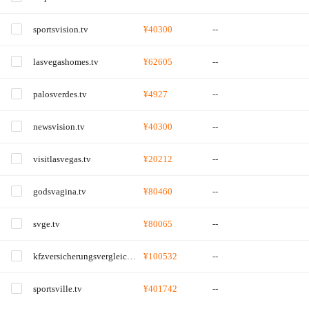
sportsvision.tv
¥40300
--
lasvegashomes.tv
¥62605
--
palosverdes.tv
¥4927
--
newsvision.tv
¥40300
--
visitlasvegas.tv
¥20212
--
godsvagina.tv
¥80460
--
svge.tv
¥80065
--
kfzversicherungsvergleich.tv
¥100532
--
sportsville.tv
¥401742
--