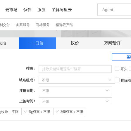
仓拍
一口价
议价
万网预订
基
排除
开头
域名组成
不限
排除
注册日期
不限
上架时间
不限
Sg收录：不限
Sg权重：不限
360权重：不限