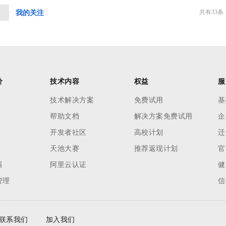
共有
33
条
中
我的关注