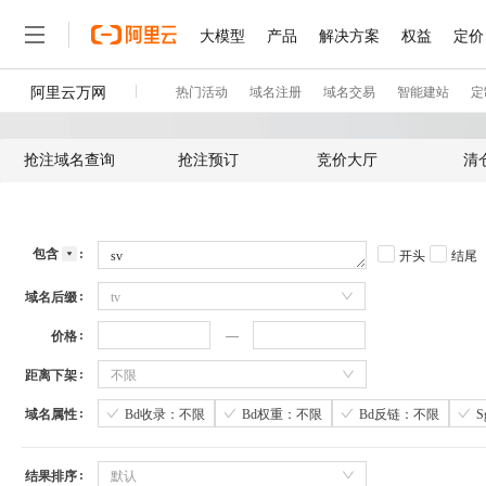
抢注域名查询
抢注预订
竞价大厅
清
包含
开头
结尾
域名后缀
tv
价格
距离下架
不限
域名属性
Bd收录：不限
Bd权重：不限
Bd反链：不限
结果排序
默认