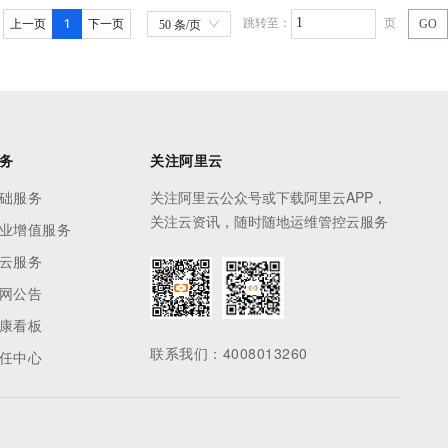
1
跳转至：
页
上一页
下一页
GO
50 条/页