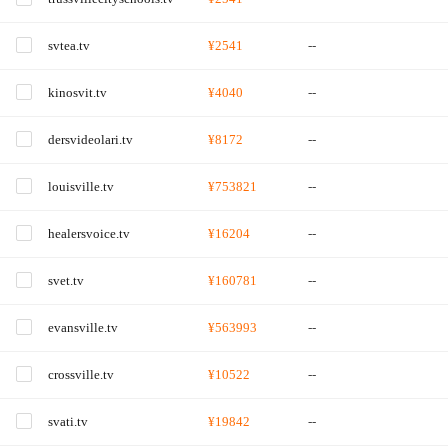
svtea.tv
¥2541
--
kinosvit.tv
¥4040
--
dersvideolari.tv
¥8172
--
louisville.tv
¥753821
--
healersvoice.tv
¥16204
--
svet.tv
¥160781
--
evansville.tv
¥563993
--
crossville.tv
¥10522
--
svati.tv
¥19842
--