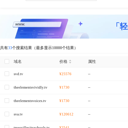
「轻
共有
33
个搜索结果（最多显示10000个结果）
域名
价格
属性
svd.tv
¥25576
--
theelementsvividly.tv
¥1730
--
theelementsvoices.tv
¥1730
--
sva.tv
¥120612
--
trussvillecityschools.tv
¥2541
--