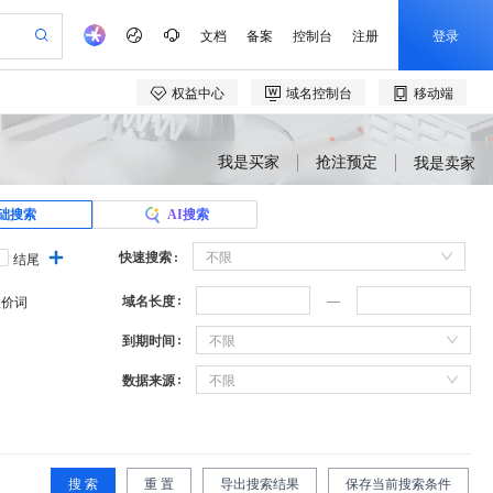
我是买家
抢注预定
我是卖家
础搜索
AI搜索
快速搜索
不限
结尾
域名长度
溢价词
到期时间
不限
数据来源
不限
搜 索
重 置
导出搜索结果
保存当前搜索条件