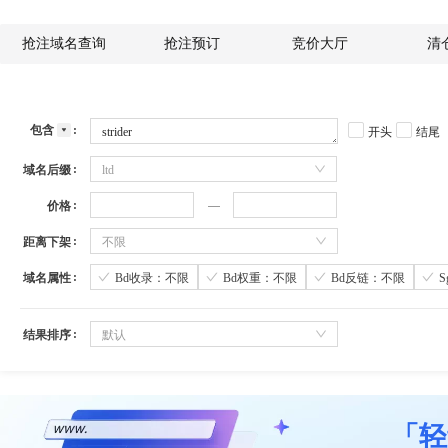
抢注域名查询
抢注预订
竞价大厅
清
包含
开头
结尾
域名后缀
ltd
价格
距离下架
不限
域名属性
Bd收录：不限
Bd权重：不限
Bd反链：不限
结果排序
默认
「轻