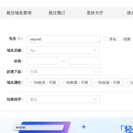
抢注域名查询
抢注预订
竞价大厅
清
包含
开头
结尾
域名后缀
fun
价格
距离下架
不限
域名属性
Bd收录：不限
Bd权重：不限
Bd反链：不限
结果排序
默认
「轻