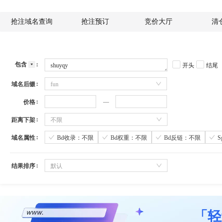
抢注域名查询
抢注预订
竞价大厅
清
包含
开头
结尾
域名后缀
fun
价格
距离下架
不限
域名属性
Bd收录：不限
Bd权重：不限
Bd反链：不限
结果排序
默认
「轻