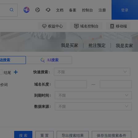
我是买家
抢注预定
我是卖家
础搜索
AI搜索
快速搜索
不限
结尾
域名长度
溢价词
到期时间
不限
数据来源
不限
搜 索
重 置
导出搜索结果
保存当前搜索条件