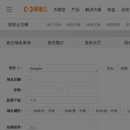
抢注域名查询
抢注预订
竞价大厅
清
包含
开头
结尾
域名后缀
cc
价格
距离下架
不限
域名属性
Bd收录：不限
Bd权重：不限
Bd反链：不限
结果排序
默认