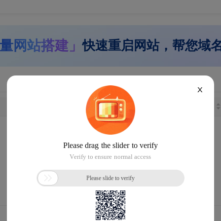
量网站搭建」
快速重启网站，帮您域
X
长度
注册日期
距离到期
没找到您想要的域名
请
恢复默认设置
重新搜索 或
提交
域名回购
需求