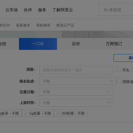
仓拍
一口价
议价
万网预订
基
排除
开头
域名组成
不限
排除
注册日期
不限
上架时间
不限
Sg收录：不限
Sg权重：不限
360权重：不限