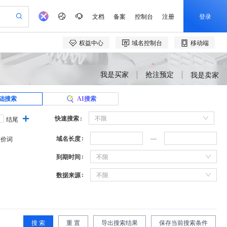
我是买家
抢注预定
我是卖家
础搜索
AI搜索
快速搜索
不限
结尾
域名长度
溢价词
到期时间
不限
数据来源
不限
搜 索
重 置
导出搜索结果
保存当前搜索条件