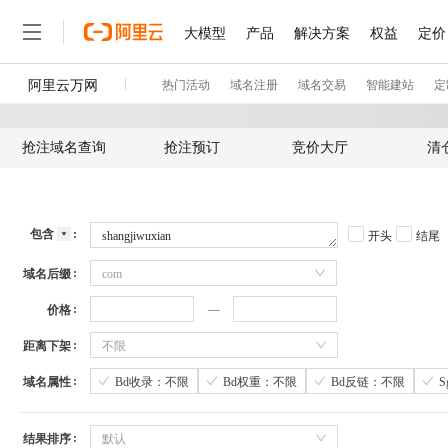
抢注域名查询
抢注预订
竞价大厅
清
包含
开头
结尾
域名后缀
com
价格
距离下架
不限
域名属性
Bd收录：不限
Bd权重：不限
Bd反链：不限
结果排序
默认