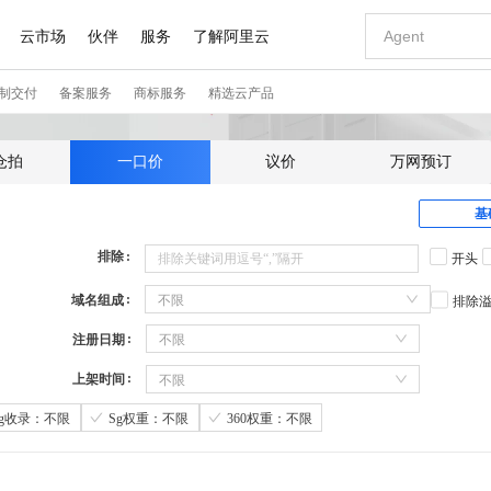
仓拍
一口价
议价
万网预订
基
排除
开头
域名组成
不限
排除
注册日期
不限
上架时间
不限
Sg收录：不限
Sg权重：不限
360权重：不限