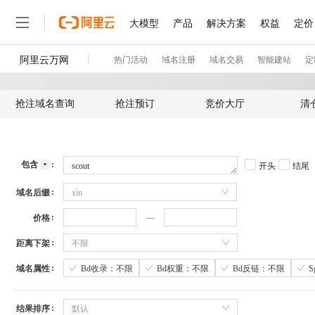
抢注域名查询
抢注预订
竞价大厅
清
包含
开头
结尾
域名后缀
xin
价格
距离下架
不限
域名属性
Bd收录：不限
Bd权重：不限
Bd反链：不限
结果排序
默认