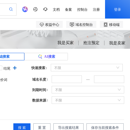
我是买家
抢注预定
我是卖家
础搜索
AI搜索
快速搜索
不限
结尾
域名长度
溢价词
到期时间
不限
数据来源
不限
搜 索
重 置
导出搜索结果
保存当前搜索条件