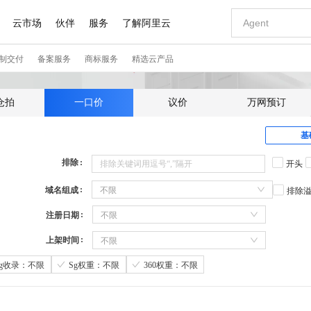
仓拍
一口价
议价
万网预订
基
排除
开头
域名组成
不限
排除
注册日期
不限
上架时间
不限
Sg收录：不限
Sg权重：不限
360权重：不限