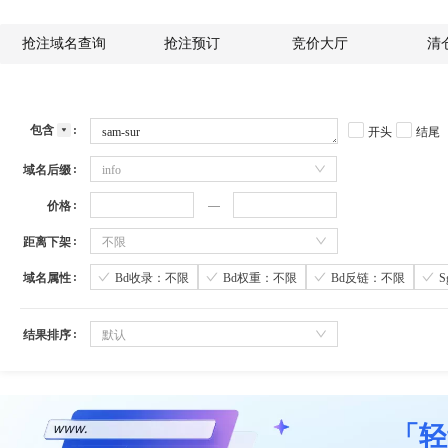
抢注域名查询
抢注预订
竞价大厅
清
包含
开头
结尾
域名后缀
info
价格
距离下架
不限
域名属性
Bd收录：不限
Bd权重：不限
Bd反链：不限
结果排序
默认
「轻