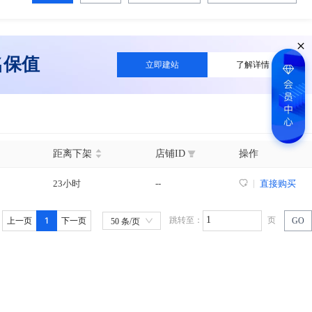
名保值
立即建站
了解详情
距离下架
店铺ID
操作
23小时
--
直接购买
1
跳转至：
页
上一页
下一页
GO
50 条/页