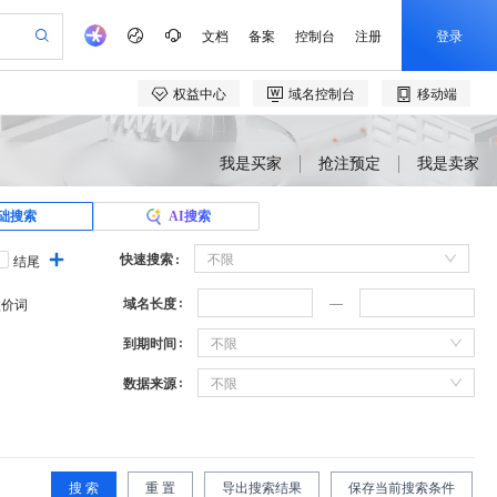
我是买家
抢注预定
我是卖家
础搜索
AI搜索
快速搜索
不限
结尾
域名长度
溢价词
到期时间
不限
数据来源
不限
搜 索
重 置
导出搜索结果
保存当前搜索条件