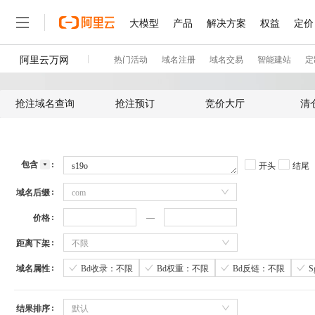
抢注域名查询
抢注预订
竞价大厅
清
包含
开头
结尾
域名后缀
com
价格
距离下架
不限
域名属性
Bd收录：不限
Bd权重：不限
Bd反链：不限
结果排序
默认