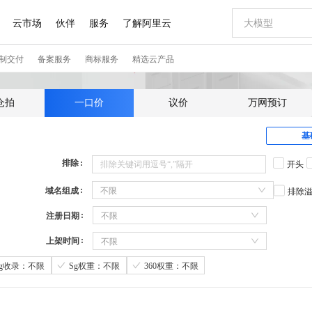
仓拍
一口价
议价
万网预订
基
排除
开头
域名组成
不限
排除
注册日期
不限
上架时间
不限
Sg收录：不限
Sg权重：不限
360权重：不限