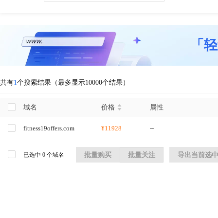
「轻
共有
1
个搜索结果（最多显示10000个结果）
域名
价格
属性
fitness19offers.com
¥11928
--
已选中
0
个域名
批量购买
批量关注
导出当前选